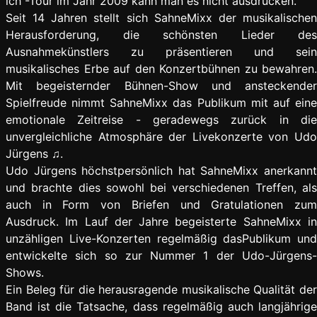
ich“-Tour im Jahr 2009 kann man es nicht ausdrücken.
Seit 14 Jahren stellt sich SahneMixx der musikalischen
Herausforderung, die schönsten Lieder des
Ausnahmekünstlers zu präsentieren und sein
musikalisches Erbe auf den Konzertbühnen zu bewahren.
Mit begeisternder Bühnen-Show und ansteckender
Spielfreude nimmt SahneMixx das Publikum mit auf eine
emotionale Zeitreise - geradewegs zurück in die
unvergleichliche Atmosphäre der Livekonzerte von Udo
Jürgens ♫.
Udo Jürgens höchstpersönlich hat SahneMixx anerkannt
und brachte dies sowohl bei verschiedenen Treffen, als
auch in Form von Briefen und Gratulationen zum
Ausdruck. Im Lauf der Jahre begeisterte SahneMixx in
unzähligen Live-Konzerten regelmäßig dasPublikum und
entwickelte sich so zur Nummer 1 der Udo-Jürgens-
Shows.
Ein Beleg für die herausragende musikalische Qualität der
Band ist die Tatsache, dass regelmäßig auch langjährige