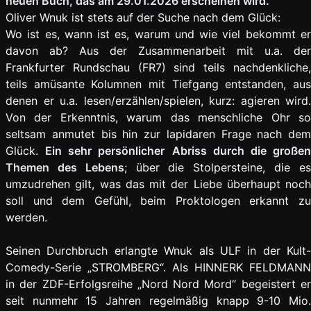
neuen Buch, das am 29.01.2026 erscheinen wird.
Oliver Wnuk ist stets auf der Suche nach dem Glück:
Wo ist es, wann ist es, warum und wie viel bekommt er
davon ab? Aus der Zusammenarbeit mit u.a. der
Frankfurter Rundschau (FR7) sind teils nachdenkliche,
teils amüsante Kolumnen mit Tiefgang entstanden, aus
denen er u.a. lesen/erzählen/spielen, kurz: agieren wird.
Von der Erkenntnis, warum das menschliche Ohr so
seltsam anmutet bis hin zur lapidaren Frage nach dem
Glück.
Ein sehr persönlicher
Abriss durch die große
Themen des Lebens
; über die Stolpersteine, die e
umzudrehen gilt, was das mit der Liebe überhaupt noch
soll und dem Gefühl, beim Proktologen erkannt zu
werden.
Seinen Durchbruch erlangte Wnuk als ULF in der Kult-
Comedy-Serie „STROMBERG“. Als HINNERK FELDMANN
in der ZDF-Erfolgsreihe „Nord Nord Mord“ begeistert er
seit nunmehr 15 Jahren regelmäßig knapp 9-10 Mio.