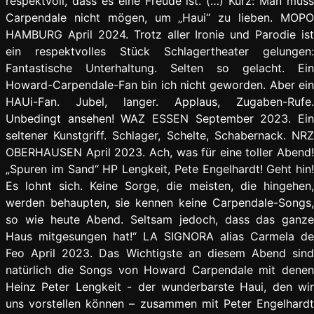
respektvoll, dass es eine Freude ist. (…) Kurz: Man muss
Carpendale nicht mögen, um „Haui“ zu lieben. MOPO
HAMBURG April 2024. Trotz aller Ironie und Parodie ist
ein respektvolles Stück Schlagertheater gelungen:
Fantastische Unterhaltung. Selten so gelacht. Ein
Howard-Carpendale-Fan bin ich nicht geworden. Aber ein
HAUi-Fan. Jubel, langer. Applaus, Zugaben-Rufe.
Unbedingt ansehen! WAZ ESSEN September 2023. Ein
seltener Kunstgriff. Schlager, Schelte, Schabernack. NRZ
OBERHAUSEN April 2023. Ach, was für eine toller Abend!
„Spuren im Sand“ HP Lengkeit, Pete Engelhardt! Geht hin!
Es lohnt sich. Keine Sorge, die meisten, die hingehen,
werden behaupten, sie kennen keine Carpendale-Songs,
so wie heute Abend. Seltsam jedoch, dass das ganze
Haus mitgesungen hat!“ LA SIGNORA alias Carmela de
Feo April 2023. Das Wichtigste an diesem Abend sind
natürlich die Songs von Howard Carpendale mit denen
Heinz Peter Lengkeit - der wunderbarste Haui, den wir
uns vorstellen können – zusammen mit Peter Engelhardt